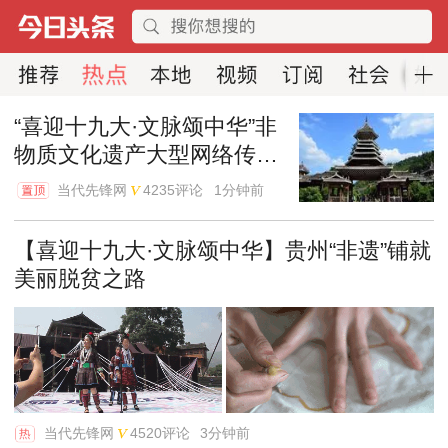
“喜迎十九大·文脉颂中华”非
物质文化遗产大型网络传播
活动选定贵州为首站
当代先锋网
4235评论
1分钟前
【喜迎十九大·文脉颂中华】贵州“非遗”铺就
美丽脱贫之路
当代先锋网
4520评论
3分钟前