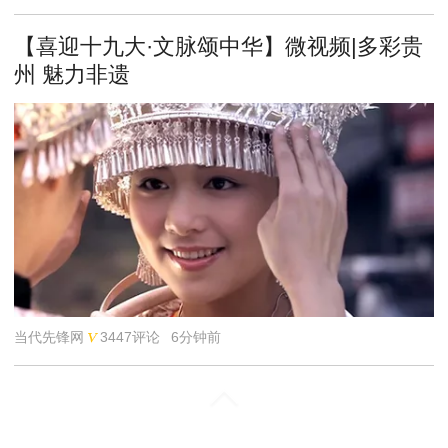
【喜迎十九大·文脉颂中华】微视频|多彩贵
州 魅力非遗
当代先锋网
3447评论
6分钟前