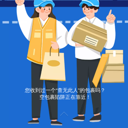
您
收
到
过
一
个
“
查
无
此
人
”
的
包
裹
吗
？
！
近
靠
在
空
包
裹
陷
阱
正