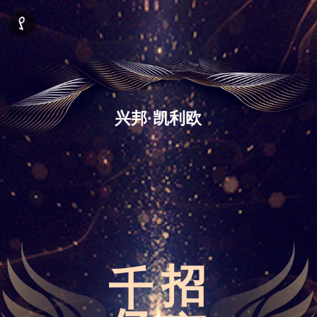
兴
邦
·
凯
利
欧