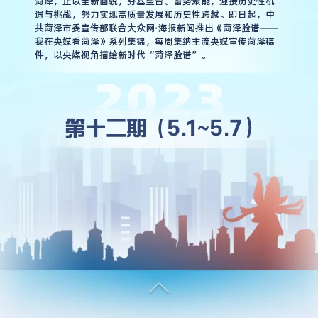
菏泽，正以全新面貌，夯基垒台、蓄势聚能，迎接历史性机
遇与挑战，努力实现高质量发展和历史性跨越。即日起，中
共菏泽市委宣传部联合大众网·海报新闻推出《菏泽脸谱——
我在央媒看菏泽》系列集锦，每周集纳主流央媒宣传菏泽稿
件，以央媒视角描绘新时代“菏泽脸谱”。
5
.
1
~
5
.
7
）
第
十
二
期
（