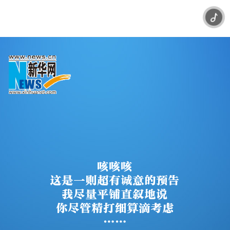
咳
咳
咳
这
是
一
则
超
有
诚
意
的
预
告
我
尽
量
平
铺
直
叙
地
说
你
尽
管
精
打
细
算
滴
考
虑
…
…