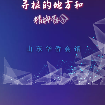
方
寻
根
的
地
和
园
家
神
精
山东华侨会馆
中 国 · 济 南