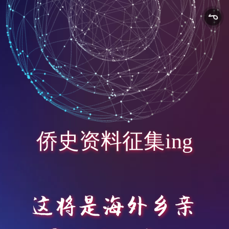
侨
史
资
料
征
集
i
n
g
这
将
是
海
外
乡
亲