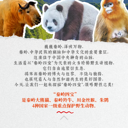
巍巍秦岭，泽被万物。
秦岭，中华民族的祖脉和中华文化的重要象征。
这座位于中国中央神奇的山脉，
生活着以“秦岭四宝”为代表的众多珍稀野生动植物。
它们自由地繁衍生息，
揭示出秦岭的博大与包容、丰饶与独特，
也展现着人与自然和谐共生的美好图景。
今天，让我们一起来探秘“秦岭四宝”，领略野性之美！
“
秦
岭
四
宝
”
是
秦
岭
大
熊
猫
、
秦
岭
羚
牛
、
川
金
丝
猴
、
朱
鹮
4
种
国
家
一
级
重
点
保
护
野
生
动
物
。