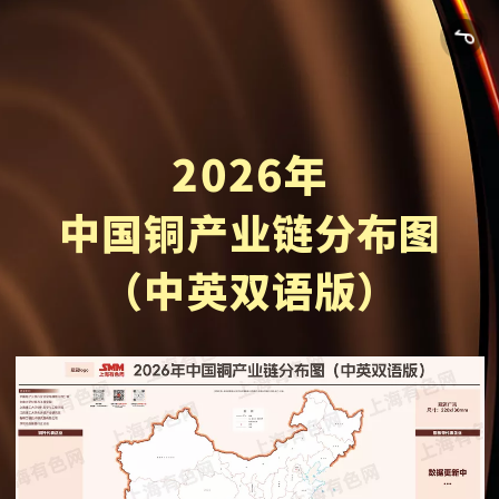
2
0
2
6
年
中
国
铜
产
业
链
分
布
图
（
中
英
双
语
版
）